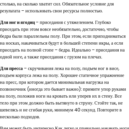
столько, на сколько хватит сил. Обязательное условие для
результата – использовать свои ресурсы полностью.
Для ног и ягодиц
– приседания с утяжелением. Глубоко
приседать при этом вовсе необязательно, достаточно, чтобы
бедра были параллельны полу. При этом, если приподниматься
на носках, накачиваться будут в большей степени икры, а если
приседать на полной стопе – бедра. Идеально – приседания на
одной ноге, а также приседания с грузом на плечах.
Для пресса
– скручивания лежа на полу, подъем ног в висе,
подъем корпуса лежа на полу. Хорошее статичное упражнение
на пресс, при котором дается минимальная нагрузка на
позвоночник (иногда это бывает важно): примите упор руками
на полу, положив ноги на кровать или уперев их в стену. Все
тело при этом должно быть вытянуто в струну. Стойте так, не
шевелясь и не сгибая руки, минимум 40 секунд. Повторите в
несколько подходов.
Вам может быть интересно Как легко и правильно накачать ноги