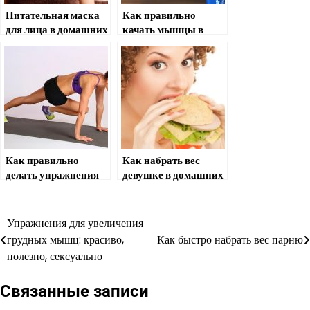
Питательная маска
Как правильно
для лица в домашних
качать мышцы в
условиях: как
домашних условиях
правильно
приготовить?
Как правильно
Как набрать вес
делать упражнения
девушке в домашних
для спины в
условиях
домашних условиях
Упражнения для увеличения
Навигация
грудных мышц: красиво,
Как быстро набрать вес парню
по
полезно, сексуально
записям
Связанные записи