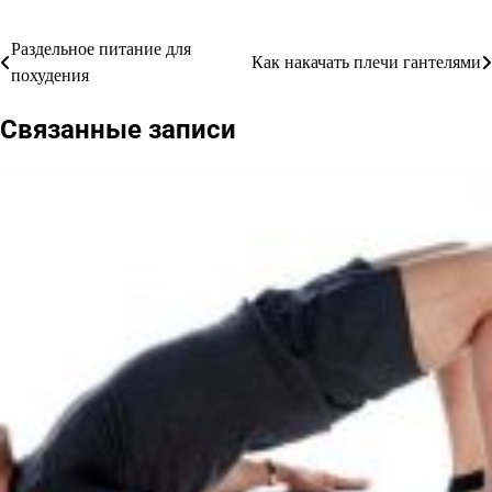
домашних условиях
правильно
приготовить?
Раздельное питание для
Навигация
Как накачать плечи гантелями
похудения
по
Связанные записи
записям