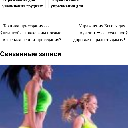
увеличения грудных
упражнения для
мышц: красиво,
грудных мышц для
полезно, сексуально
женщин
Техника приседания со
Упражнения Кегеля для
Навигация
штангой, а также жим ногами
мужчин — сексуальное
по
в тренажере или приседания?
здоровье на радость дамам!
записям
Связанные записи