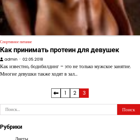
Спортивное питание
Как принимать протеин для девушек
admin
02.05.2018
Как известно, бодибилдинг – это не только мужское занятие.
Многие девушки также ходят в зал…
Пагинация
1
2
3
записей
Найти:
Рубрики
Диеты