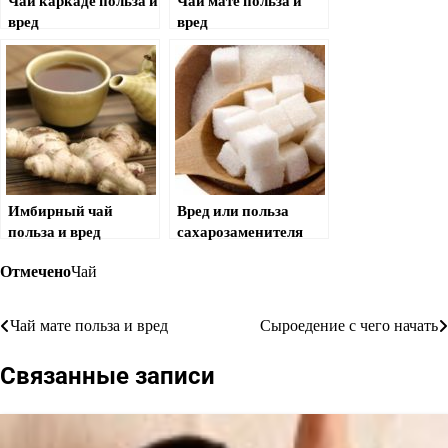
Чай каркаде польза и
Чай мате польза и
вред
вред
Имбирный чай
Вред или польза
польза и вред
сахарозаменителя
Отмечено
Чай
Чай мате польза и вред
Сыроедение с чего начать
Навигация
по
Связанные записи
записям