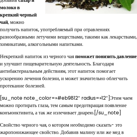
добавив
сахар и
молоко в
крепкий черный
чай
, можно
получить напиток, употребляемый при отравлениях
разнообразными летучими веществами, такими как лекарствами,
химикатами, алкогольными напитками.
Некрепкий напиток из черного чая
поможет понизить давление
и улучшит пищеварительную деятельность. Благодаря
антибактериальным действиям, этот напиток помогает
ускорению лечения болезни, и может значительно облегчить
протекание болезней.
[su_note note_color=»#eb9812″ radius=»12″]Этим чаем
можно протирать глаза, тем самым предотвращая появление
конъюнктивита, а так же излечивает диарею.[/su_note]
Свойство черного чая, о котором необходимо сказать- это
жаропонижающее свойство. Добавив малину или же мед в