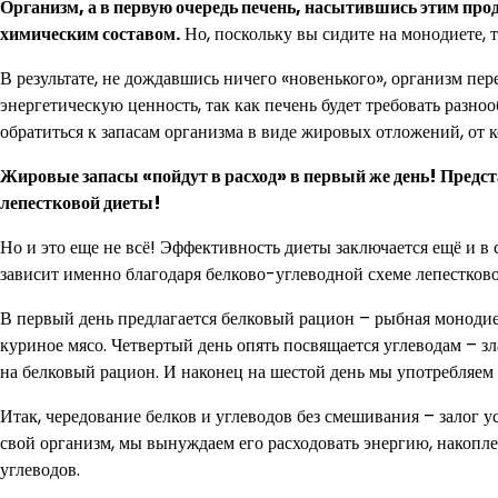
Организм, а в первую очередь печень, насытившись этим прод
химическим составом.
Но, поскольку вы сидите на монодиете, т
В результате, не дождавшись ничего «новенького», организм пер
энергетическую ценность, так как печень будет требовать разн
обратиться к запасам организма в виде жировых отложений, от 
Жировые запасы «пойдут в расход» в первый же день! Предст
лепестковой диеты!
Но и это еще не всё! Эффективность диеты заключается ещё и в
зависит именно благодаря белково-углеводной схеме лепестков
В первый день предлагается белковый рацион – рыбная монодиет
куриное мясо. Четвертый день опять посвящается углеводам – зл
на белковый рацион. И наконец на шестой день мы употребляем
Итак, чередование белков и углеводов без смешивания – залог у
свой организм, мы вынуждаем его расходовать энергию, накопле
углеводов.