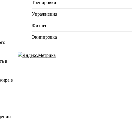
Тренировки
Упражнения
Фитнес
Экипировка
ого
ть в
жира в
дении