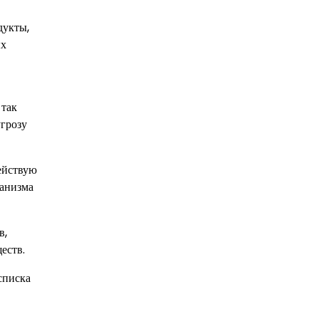
дукты,
ых
 так
грозу
действую
ганизма
в,
еств.
списка