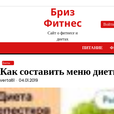
Перейти
Бриз
к
содержимому
Фитнес
Войт
Сайт о фитнесе и
диетах
ПИТАНИЕ
Ф
Диеты
Как составить меню диет
verta81
04.01.2019