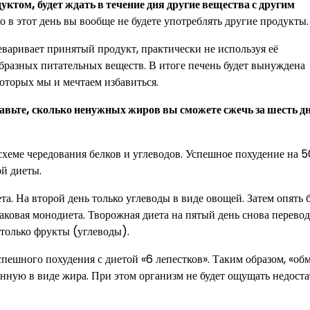
уктом, будет ждать в течение дня другие вещества с другим
о в этот день вы вообще не будете употреблять другие продукты.
еваривает принятый продукт, практически не используя её
ообразных питательных веществ. В итоге печень будет вынуждена
которых мы и мечтаем избавиться.
авьте, сколько ненужных жиров вы сможете сжечь за шесть д
 схеме чередования белков и углеводов. Успешное похудение на 
ой диеты.
а. На второй день только углеводы в виде овощей. Затем опять 
аковая монодиета. Творожная диета на пятый день снова перевод
 только фрукты (углеводы).
спешного похудения с диетой «6 лепестков». Таким образом, «об
нную в виде жира. При этом организм не будет ощущать недоста