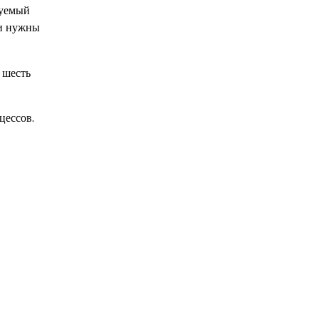
дуемый
 и нужны
 шесть
цессов.