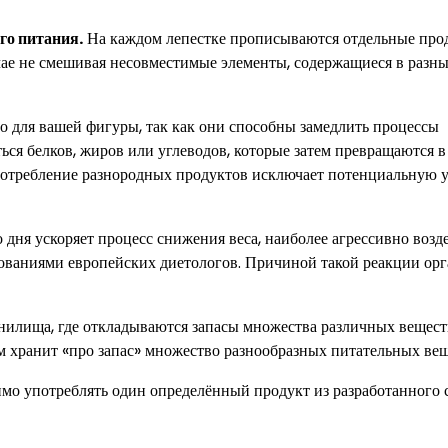
го питания.
На каждом лепестке прописываются отдельные про
учае не смешивая несовместимые элементы, содержащиеся в разн
 для вашей фигуры, так как они способны замедлить процессы
ся белков, жиров или углеводов, которые затем превращаются в
требление разнородных продуктов исключает потенциальную у
 дня ускоряет процесс снижения веса, наиболее агрессивно воз
ованиями европейских диетологов. Причиной такой реакции ор
анилища, где откладываются запасы множества различных вещест
м хранит «про запас» множество разнообразных питательных вещ
мо употреблять один определённый продукт из разработанного 