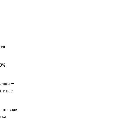
ней
50%
белки –
ит нас
манывая»
тка