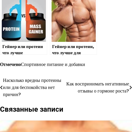
Гейнер или протеин
Гейнер или протеин,
что лучше
что лучше для
мускулатуры?
Отмечено
Спортивное питание и добавки
Насколько вредны протеины
Навигация
Как воспринимать негативные
или для беспокойства нет
отзывы о гормоне роста?
по
причин?
записям
Связанные записи