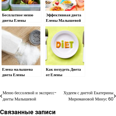
Бесплатное меню
Эффективная диета
диеты Елены
Елены Малышевой
Малышевой
для похудения
Елена малышева
Как похудеть Диета
диета Елены
от Елены
Малышевой
Малышевой
Меню бессолевой и экспресс-
Худеем с диетой Екатерины
Навигация
диеты Малышевой
Миримановой Минус 60
по
Связанные записи
записям