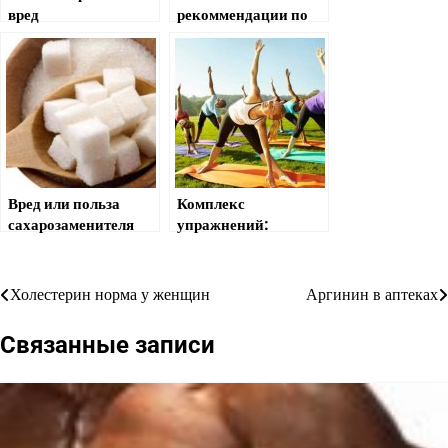
вред
рекоммендации по
приему рыбьего
жира в капсулах
Вред или польза
Комплекс
сахарозаменителя
упражнений:
«утренняя зарядка»:
польза и
эффективность
Холестерин норма у женщин
Аргинин в аптеках
Навигация
по
Связанные записи
записям