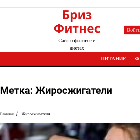
Перейти
Бриз
к
содержимому
Фитнес
Войт
Сайт о фитнесе и
диетах
ПИТАНИЕ
Ф
Метка:
Жиросжигатели
Главная
Жиросжигатели