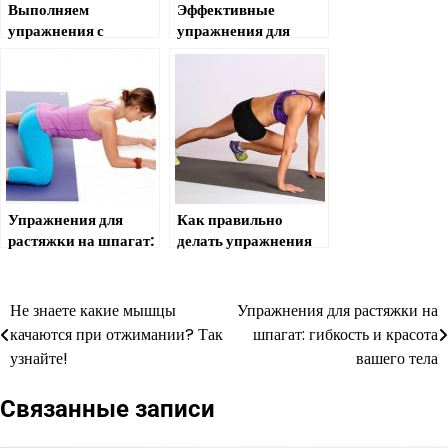
Выполняем
Эффективные
упражнения с
упражнения для
гантелями для
грудных мышц для
широчайших мышц
женщин
спины
Упражнения для
Как правильно
растяжки на шпагат:
делать упражнения
гибкость и красота
для спины в
вашего тела
домашних условиях
Не знаете какие мышцы
Упражнения для растяжки на
Навигация
качаются при отжимании? Так
шпагат: гибкость и красота
по
узнайте!
вашего тела
записям
Связанные записи