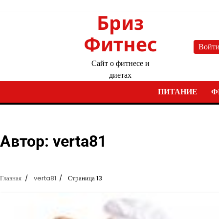
Перейти
Бриз
к
содержимому
Фитнес
Войт
Сайт о фитнесе и
диетах
ПИТАНИЕ
Ф
Автор:
verta81
Главная
verta81
Страница 13