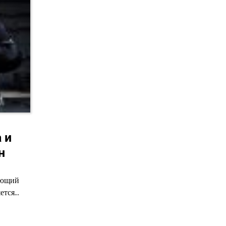
 и
н
ающий
яется…