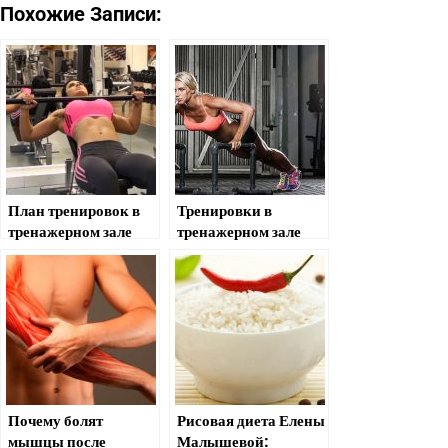
Похожие Записи:
План тренировок в
Тренировки в
тренажерном зале
тренажерном зале
для девушек:
особенности и
нюансы
Почему болят
Рисовая диета Елены
мышцы после
Малышевой: