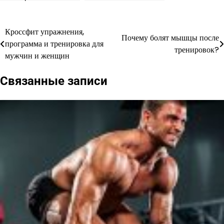
тренировок?
отзывы,
рекомендации, план
диеты
Кроссфит упражнения,
Навигация
Почему болят мышцы после
программа и тренировка для
тренировок?
по
мужчин и женщин
записям
Связанные записи