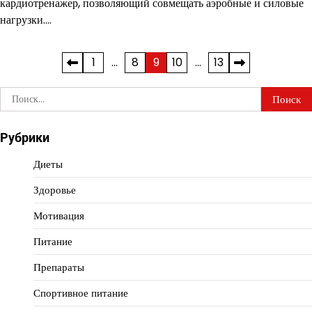
кардиотренажер, позволяющий совмещать аэробные и силовые
нагрузки.…
Пагинация
1
…
8
9
10
…
13
записей
Найти:
Рубрики
Диеты
Здоровье
Мотивация
Питание
Препараты
Спортивное питание