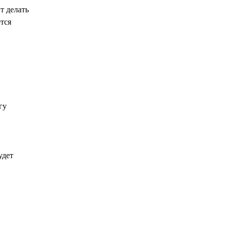
т делать
ется
гу
удет