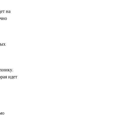
ет на
очно
мых
ехнику.
орая идет
мо