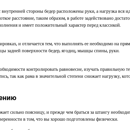
 внутренней стороны бедер расположены руки, а нагрузка вся ид
ткое расстояние, таким образом, в работе задействовано достат
олнения и имеет положительный характер перед классикой.
нировках, и отличается тем, что выполнять ее необходимо на пря
шцы задней поверхности бедер, ягодиц, мышцы спины, руки.
еобходимости контролировать равновесие, изучать правильную т
тись, так как рама в значительной степени снижает нагрузку, кот
нению
ает сильно поясницу, и прежде чем браться за штангу необходи
уверенности в том, что вы хорошо подготовлены физически.