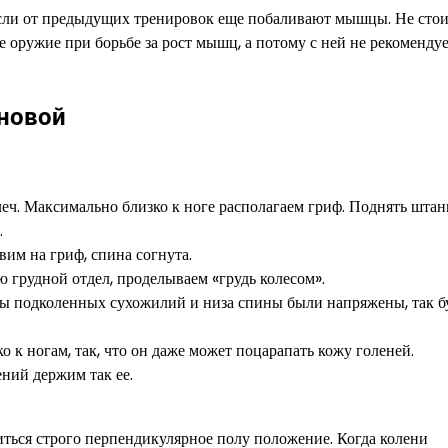
 если от предыдущих тренировок еще побаливают мышцы. Не стои
ое оружие при борьбе за рост мышц, а потому с ней не рекоменду
ановой
леч. Максимально близко к ноге располагаем гриф. Поднять штан
.
вим на гриф, спина согнута.
 грудной отдел, проделываем «грудь колесом».
ы подколенных сухожилий и низа спины были напряжены, так б
к ногам, так, что он даже может поцарапать кожу голеней.
ний держим так ее.
ться строго перпендикулярное полу положение. Когда колени