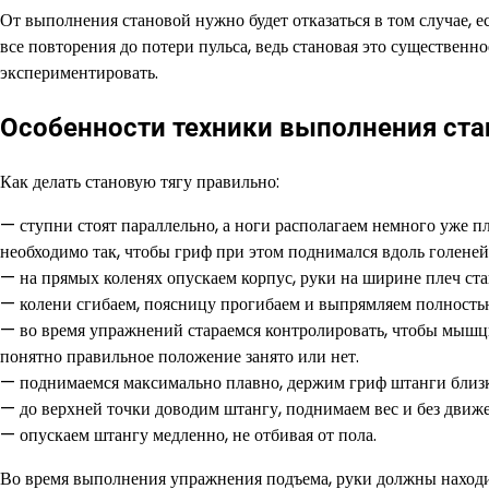
От выполнения становой нужно будет отказаться в том случае,
все повторения до потери пульса, ведь становая это существенн
экспериментировать.
Особенности техники выполнения ст
Как делать становую тягу правильно:
— ступни стоят параллельно, а ноги располагаем немного уже п
необходимо так, чтобы гриф при этом поднимался вдоль голеней
— на прямых коленях опускаем корпус, руки на ширине плеч ста
— колени сгибаем, поясницу прогибаем и выпрямляем полностью
— во время упражнений стараемся контролировать, чтобы мышц
понятно правильное положение занято или нет.
— поднимаемся максимально плавно, держим гриф штанги близко 
— до верхней точки доводим штангу, поднимаем вес и без движе
— опускаем штангу медленно, не отбивая от пола.
Во время выполнения упражнения подъема, руки должны находи