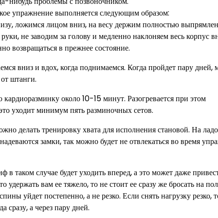
гда-нибудь проблемы с позвоночником.
акое упражнение выполняется следующим образом:
внизу, ложимся лицом вниз, на весу держим полностью выпрямле
руки, не заводим за голову и медленно наклоняем весь корпус вн
нно возвращаться в прежнее состояние.
емся вниз и вдох, когда поднимаемся. Когда пройдет пару дней,
от штанги.
 кардиоразминку около 10-15 минут. Разогревается при этом
 это уходит минимум пять разминочных сетов.
можно делать тренировку хвата для исполнения становой. На лад
надеваются замки, так можно будет не отвлекаться во время упр
иф в таком случае будет уходить вперед, а это может даже привес
 удержать вам ее тяжело, то не стоит ее сразу же бросать на пол
спины уйдет постепенно, а не резко. Если снять нагрузку резко, 
 сразу, а через пару дней.