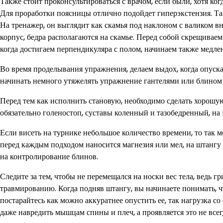
Также стоит проконсультироваться с врачом, если были, хотя ко
Для проработки поясницы отлично подойдет гиперэкстензия. Т
На тренажер, он выглядит как скамья под наклоном с валиком 
корпус, бедра располагаются на скамье. Перед собой скрещиваем 
когда достигаем перпендикуляра с полом, начинаем также медле
Во время проделывания упражнения, делаем выдох, когда опуска
начинать немного утяжелять упражнение гантелями или блином 
Перед тем как исполнить становую, необходимо сделать хорошую
обязательно голеностоп, суставы коленный и тазобедренный, на
Если висеть на турнике небольшое количество времени, то так 
перед каждым подходом наносится магнезия или мел, на штангу 
на контролирование блинов.
Следите за тем, чтобы не перемещался на носки вес тела, ведь гр
травмированию. Когда подняв штангу, вы начинаете понимать, что
постарайтесь как можно аккуратнее опустить ее, так нагрузка со 
даже навредить мышцам спины и плеч, а проявляется это не всегда