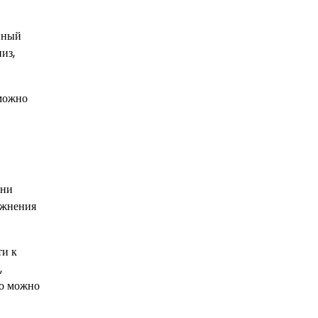
нный
из,
 можно
они
ажнения
ти к
,
то можно