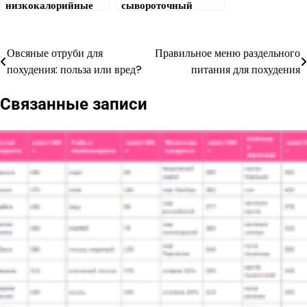
низкокалорийные
сывороточный
продукты для
протеин лучше
похудения
выбрать для набора
выбирать? Список и
массы?
Овсяные отруби для
Правильное меню раздельного
Навигация
обзор
похудения: польза или вред?
питания для похудения
по
Связанные записи
записям