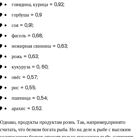
говядина, курица = 0,92;
горбуша = 0,9
соя = 0,91;
фасоль = 0,68;
нежирная свинина = 0,63;
рожь = 0,63;
кукуруза = 0, 60;
овёс = 0,57;
рис = 0,55;
пшеница = 0,54;
арахис = 0,52.
Однако, продукты продуктам рознь. Так, например,принято
считать, что белком богата рыба. Но на деле к рыбе с высоким
содержанием белков относят только «красную» рыбу, например,