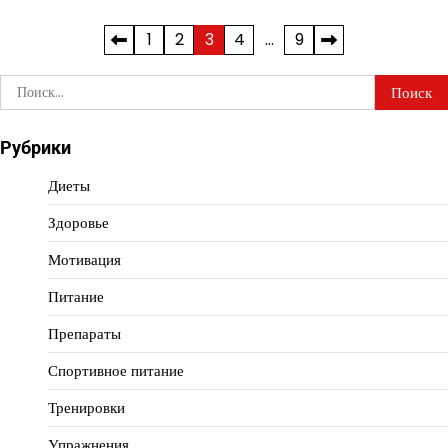
Пагинация
1
2
3
4
…
9
записей
Найти:
Рубрики
Диеты
Здоровье
Мотивация
Питание
Препараты
Спортивное питание
Тренировки
Упражнения