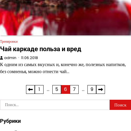
Тренировки
Чай каркаде польза и вред
admin
11.06.2018
К одним из самых вкусных и, конечно же, полезных напитков,
без сомненья, можно отнести чай…
Пагинация
1
…
5
6
7
…
9
записей
Найти:
Рубрики